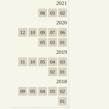
2021
06
03
02
2020
12
10
09
07
06
05
03
01
2019
11
10
05
04
03
02
01
2018
09
05
04
03
02
01