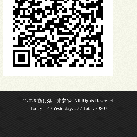
©2026
癒し処 来夢や
. All Rights Reserved.
Today:
14
/ Yesterday:
27
/ Total:
79807