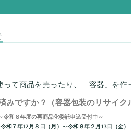
せ
使って商品を売ったり、「容器」を作
済みですか？（容器包装のリサイク
～令和８年度の再商品化委託申込受付中～
：令和７年
12
月８日（月）～令和８年２月
13
日（金）