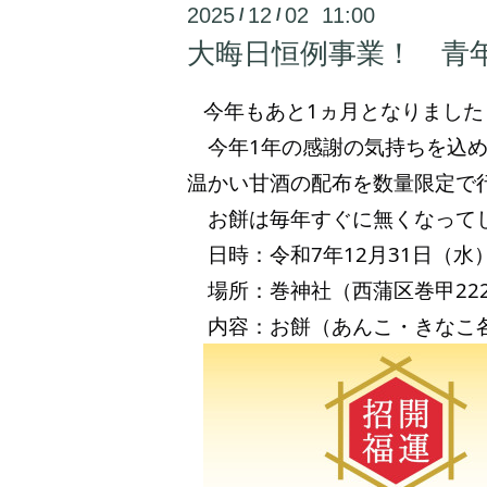
2025
12
02 11:00
/
/
大晦日恒例事業！ 青
今年もあと1ヵ月となりました
今年1年の感謝の気持ちを込めま
温かい甘酒の配布を数量限定で
お餅は毎年すぐに無くなってし
日時：令和7年12月31日（水）
場所：巻神社（西蒲区巻甲222
内容：お餅（あんこ・きなこ各