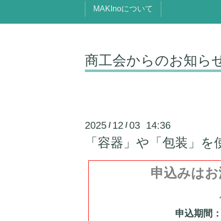
MAKInoについて
商工会からのお知ら
2025
12
03 14:36
/
/
「容器」や「包装」を
申込みはお
申込期間