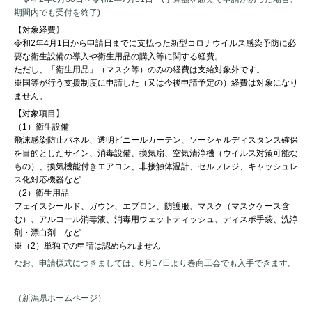
期間内でも受付を終了)
【対象経費】
令和2年4月1日から申請日までに支払った新型コロナウイルス感染予防に必
要な衛生設備の導入や衛生用品の購入等に関する経費。
ただし、「衛生用品」（マスク等）のみの経費は支給対象外です。
※国等が行う支援制度に申請した（又は今後申請予定の）経費は対象になり
ません。
【対象項目】
（1）衛生設備
飛沫感染防止パネル、透明ビニールカーテン、ソーシャルディスタンス確保
を目的としたサイン、消毒設備、換気扇、空気清浄機（ウイルス対策可能な
もの）、換気機能付きエアコン、非接触体温計、セルフレジ、キャッシュレ
ス化対応機器など
（2）衛生用品
フェイスシールド、ガウン、エプロン、防護服、マスク（マスクケース含
む）、アルコール消毒液、消毒用ウェットティッシュ、ディスポ手袋、洗浄
剤・漂白剤 など
※（2）単独での申請は認められません
なお、申請様式につきましては、6月17日より巻商工会でも入手できます。
（新潟県ホームページ）