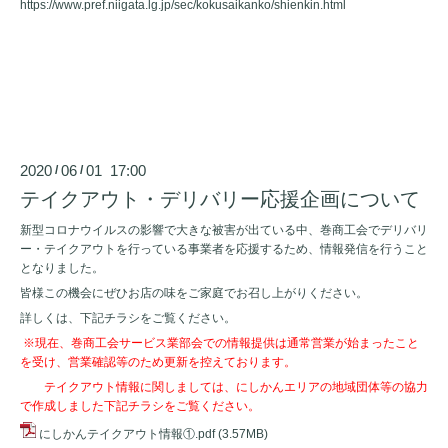
https://www.pref.niigata.lg.jp/sec/kokusaikanko/shienkin.html
2020
06
01 17:00
/
/
テイクアウト・デリバリー応援企画について
新型コロナウイルスの影響で大きな被害が出ている中、巻商工会でデリバリ
ー・テイクアウトを行っている事業者を応援するため、情報発信を行うこと
となりました。
皆様この機会にぜひお店の味をご家庭でお召し上がりください。
詳しくは、下記チラシをご覧ください。
※現在、巻商工会サービス業部会での情報提供は通常営業が始まったこと
を受け、営業確認等のため更新を控えております。
テイクアウト情報に関しましては、にしかんエリアの地域団体等の協力
で作成しました下記チラシをご覧ください。
にしかんテイクアウト情報①.pdf
(3.57MB)