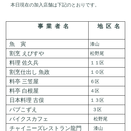
本日現在の加入店舗は下記のとおりです。
事 業 者 名
地 区 名
魚 寅
漆山
割烹 えびすや
松野尾
料理 佐久兵
１１区
割烹仕出し 魚政
１０区
料亭 三笠屋
６区
料亭 白根屋
４区
日本料理 古俣
１３区
パブこずえ
３
区
バイクスカフェ
松野尾
チャイニーズレストラン龍門
漆山