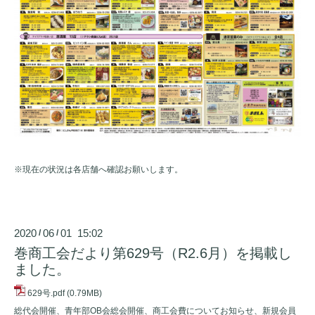
※現在の状況は各店舗へ確認お願いします。
2020
06
01 15:02
/
/
巻商工会だより第629号（R2.6月）を掲載し
ました。
629号.pdf
(0.79MB)
総代会開催、青年部OB会総会開催、商工会費についてお知らせ、新規会員