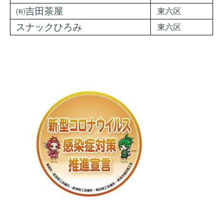
㈲吉田茶屋
東六区
スナックひろみ
東六区