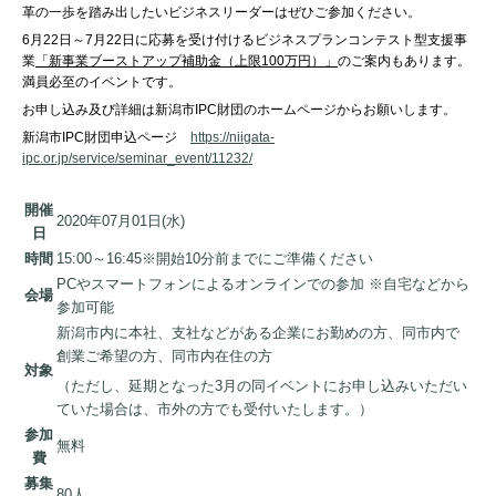
革の一歩を踏み出したいビジネスリーダーはぜひご参加ください。
6月22日～7月22日に応募を受け付けるビジネスプランコンテスト型支援事
業
「
新事業ブーストアップ補助金（上限100万円）
」
のご案内もあります。
満員必至のイベントです。
お申し込み及び詳細は新潟市IPC財団のホームページからお願いします。
新潟市IPC財団申込ページ
https://niigata-
ipc.or.jp/service/seminar_event/11232/
開催
2020年07月01日(水)
日
時間
15:00～16:45※開始10分前までにご準備ください
PCやスマートフォンによるオンラインでの参加 ※自宅などから
会場
参加可能
新潟市内に本社、支社などがある企業にお勤めの方、同市内で
創業ご希望の方、同市内在住の方
対象
（ただし、延期となった3月の同イベントにお申し込みいただい
ていた場合は、市外の方でも受付いたします。）
参加
無料
費
募集
80人