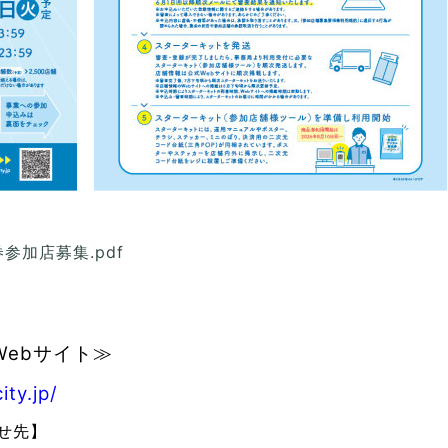
参加店募集.pdf
Webサイト≫
ity.jp/
せ先】