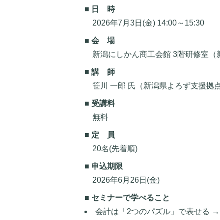
■ 日 時
2026年7月3日(金) 14:00～15:30
■ 会 場
新潟にしかん商工会館 3階研修室（新
■ 講 師
笹川 一郎 氏（新潟県よろず支援拠
■ 受講料
無料
■ 定 員
20名(先着順)
■ 申込期限
2026年6月26日(金)
■ セミナーで学べること
会計は「2つのパズル」で表せる 