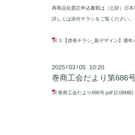
再商品化委託申込書類は（公財）日本
詳しくは添付チラシをご覧ください。
３【啓発チラシ_新デザイン】通年バ
2025
03
05 10:20
/
/
巻商工会だより第686
巻商工会だより686号.pdf
(2.08MB)