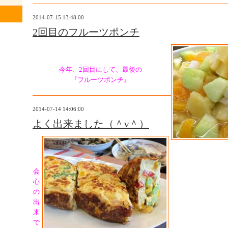
2014-07-15 13:48:00
2回目のフルーツポンチ
今年、2回目にして、最後の
『フルーツポンチ』
2014-07-14 14:06:00
よく出来ました（＾ν＾）
会
心
の
出
来
で