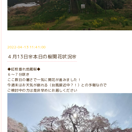
2022-04-13 11:41:00
４月13日🌸本日の桜開花状況🌸
◆紅枝垂れ地蔵桜◆
６～７分咲き
ここ数日の暑さで一気に開花が進みました！
今週末はお天気が崩れる（台風接近中？！）との予報なので
ご検討中の方は是非早めにお越しください