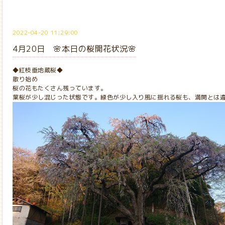
2022-04-20 11:29:00
4月20日 🌸本日の桜開花状況🌸
◆紅枝垂地蔵桜◆
散り始め
桜の花もたくさん残っています。
葉桜が少し混じった状態です。緑色が少し入り風に揺れる桜も、満開とは