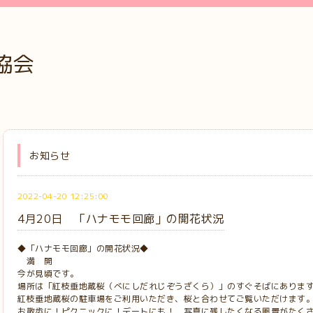
協会
お知らせ
2022-04-20 12:25:00
4月20日 「ハナモモ回廊」の開花状況
◆「ハナモモ回廊」の開花状況◆
満 開
今が見頃です。
場所は「紅枝垂地蔵桜（べにしだれじぞうざくら）」のすぐそばにありま
紅枝垂地蔵桜の駐車場をご利用いただき、桜と合わせてご覧いただけます
お散歩に！ピクニックに！デートにも！ 写真に残したくなる風景がたく