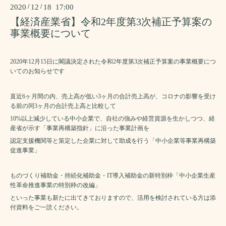
2020
/
12
/
18 17:00
【経済産業省】令和2年度第3次補正予算案の
事業概要について
2020
年
12
月
15
日に閣議決定された令和
2
年度第
3
次補正予算案の事業概要につ
いてのお知らせです
直近
6
ヶ月間の内、売上高が低い
3
ヶ月の合計売上高が、コロナの影響を受け
る前の同
3
ヶ月の合計売上高と比較して
10%
以上減少している中小企業で、自社の強みや経営資源を生かしつつ、経
産省が示す「事業再構築指針」に沿った事業計画を
認定支援機関等と策定した企業に対して助成を行う「中小企業等事業再構築
促進事業」
ものづくり補助金・持続化補助金・
IT
導入補助金の新特別枠「中小企業生産
性革命推進事業の特別枠の改編」
といった事業も新たに出てきておりますので、活用を検討されている方は添
付資料をご一読ください。