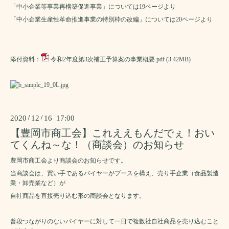
「中小企業等事業再構築促進事業」については
19
ページより
「中小企業生産性革命推進事業の特別枠の改編」については
20
ページより
添付資料：
令和2年度第3次補正予算案の事業概要.pdf
(3.42MB)
2020
/
12
/
16 17:00
【豊岡市商工会】これええもんだでぇ！おい
てくんね～な！（商談会）のお知らせ
豊岡市商工会より商談会のお知らせです。
当商談会は、買い手であるバイヤーがブースを構え、売り手企業（食品製造
業・卸売業など）が
自社商品を直接売り込む形の商談会となります。
普段つながりのないバイヤーに対して一日で複数社自社商品を売り込むこと