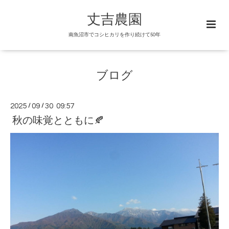
丈吉農園
南魚沼市でコシヒカリを作り続けて50年
ブログ
2025
/
09
/
30 09:57
秋の味覚とともに🍂