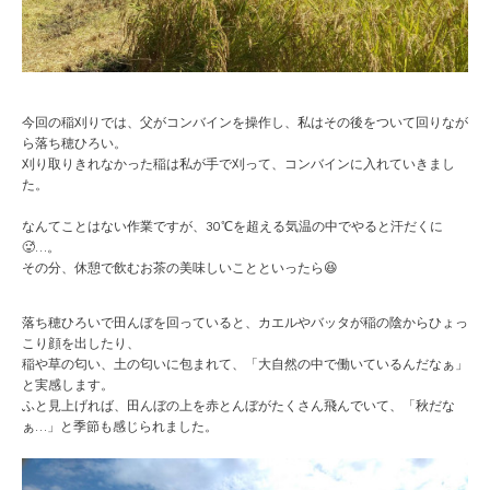
今回の稲刈りでは、父がコンバインを操作し、私はその後をついて回りなが
ら落ち穂ひろい。
刈り取りきれなかった稲は私が手で刈って、コンバインに入れていきまし
た。
なんてことはない作業ですが、30℃を超える気温の中でやると汗だくに
🥵…。
その分、休憩で飲むお茶の美味しいことといったら😆
落ち穂ひろいで田んぼを回っていると、カエルやバッタが稲の陰からひょっ
こり顔を出したり、
稲や草の匂い、土の匂いに包まれて、「大自然の中で働いているんだなぁ」
と実感します。
ふと見上げれば、田んぼの上を赤とんぼがたくさん飛んでいて、「秋だな
ぁ…」と季節も感じられました。