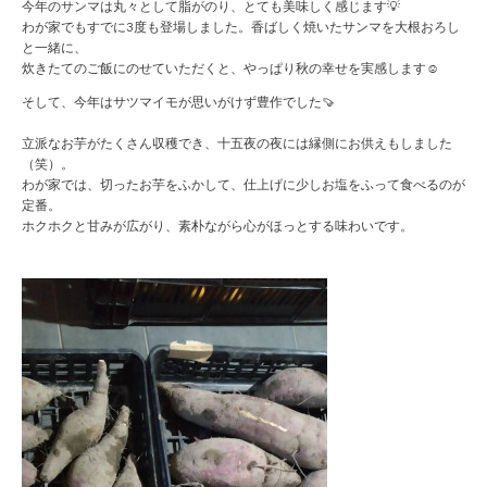
今年のサンマは丸々として脂がのり、とても美味しく感じます💡
わが家でもすでに3度も登場しました。香ばしく焼いたサンマを大根おろし
と一緒に、
炊きたてのご飯にのせていただくと、やっぱり秋の幸せを実感します☺️
そして、今年はサツマイモが思いがけず豊作でした🍠
立派なお芋がたくさん収穫でき、十五夜の夜には縁側にお供えもしました
（笑）。
わが家では、切ったお芋をふかして、仕上げに少しお塩をふって食べるのが
定番。
ホクホクと甘みが広がり、素朴ながら心がほっとする味わいです。