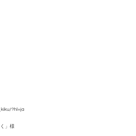
kiku/?hl=ja
く」様