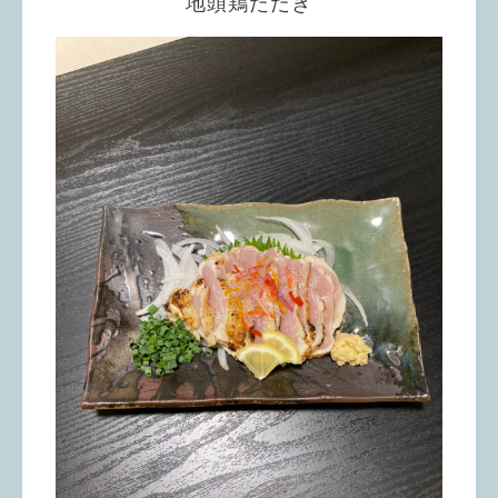
地頭鶏たたき