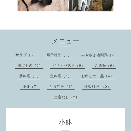
メニュー
サラダ（5）
高千穂牛（2）
みやざき地頭鶏（2）
揚げもの（6）
ピザ・パスタ（9）
ご飯類（6）
豚料理（5）
魚料理（6）
お出しの一品（4）
小鉢（7）
とり料理（3）
鉄板料理（10）
指定なし（2）
小鉢