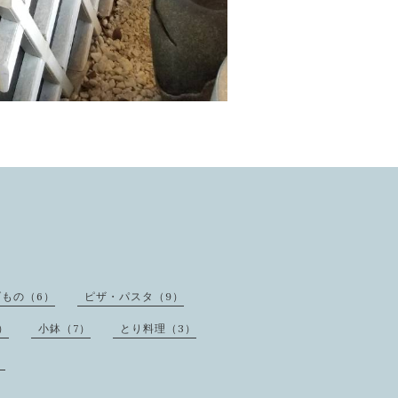
げもの（6）
ピザ・パスタ（9）
）
小鉢（7）
とり料理（3）
）