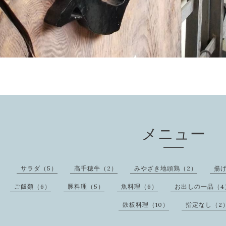
メニュー
サラダ（5）
高千穂牛（2）
みやざき地頭鶏（2）
揚
ご飯類（6）
豚料理（5）
魚料理（6）
お出しの一品（4
鉄板料理（10）
指定なし（2