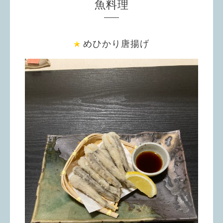
魚料理
めひかり唐揚げ