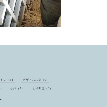
げもの（6）
ピザ・パスタ（9）
）
小鉢（7）
とり料理（3）
）