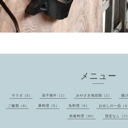
メニュー
サラダ（5）
高千穂牛（2）
みやざき地頭鶏（2）
揚
ご飯類（6）
豚料理（5）
魚料理（6）
お出しの一品（4
鉄板料理（10）
指定なし（2