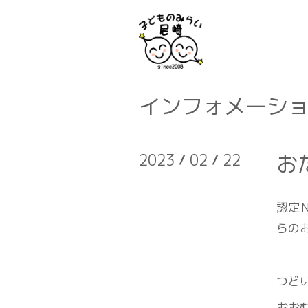
インフォメーシ
お
2023
/
02
/
22
認定
らの
つど
おお