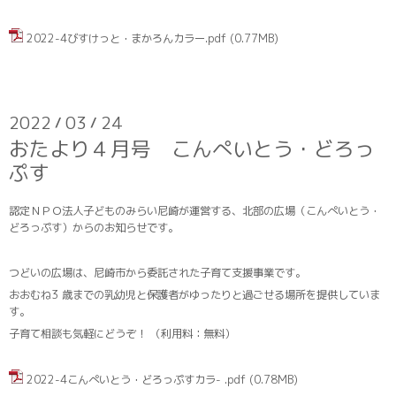
2022-4びすけっと・まかろんカラー.pdf
(0.77MB)
2022
03
24
/
/
おたより４月号 こんぺいとう・どろっ
ぷす
認定ＮＰＯ法人子どものみらい尼崎が運営する、北部の広場（こんぺいとう・
どろっぷす）からのお知らせです。
つどいの広場は、尼崎市から委託された子育て支援事業です。
おおむね3 歳までの乳幼児と保護者がゆったりと過ごせる場所を提供していま
す。
子育て相談も気軽にどうぞ！ （利用料：無料）
2022-4こんぺいとう・どろっぷすカラ- .pdf
(0.78MB)