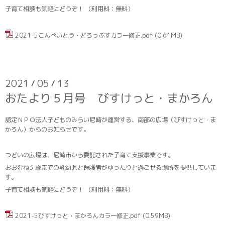
子育て相談も気軽にどうぞ！ （利用料：無料）
2021-5こんぺいとう・どろっぷすカラー修正.pdf
(0.61MB)
2021
05
13
/
/
おたより５月号 びすけっと・まかろん
認定ＮＰＯ法人子どものみらい尼崎が運営する、南部の広場（びすけっと・ま
かろん）からのお知らせです。
つどいの広場は、尼崎市から委託された子育て支援事業です。
おおむね3 歳までの乳幼児と保護者がゆったりと過ごせる場所を提供していま
す。
子育て相談も気軽にどうぞ！ （利用料：無料）
2021-5びすけっと・まかろんカラー修正.pdf
(0.59MB)