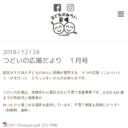
インフォメーション
2018
12
24
/
/
つどいの広場だより １月号
認定ＮＰＯ法人子どものみらい尼崎が運営する、３つの広場（こんぺいと
う・びすけっと・どろっぷす）からのお知らせです。
つどいの広場は、尼崎市から委託された子育て支援事業です。おおむね3 歳
までの乳幼児と保護者が、
ゆったりと過ごせる場所を提供しています。子育て相談も気軽にどうぞ！
（利用料：無料）
H31-01otayori.pdf
(0.57MB)