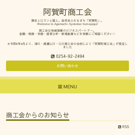
阿賀町商工会
歴史とロマンと狐と。自然あふれるまち「阿賀町」。
Welcome to Agamachi-Syokokai homepege!
商工会は地域密着のビジネスパートナー。
金融・税務・労務・経営分析・新規創業などお気軽にご相談ください！
※令和6年4月より、津川・鹿瀬上川・三川商工会の合併により「阿賀町商工会」が発足し
ました
0254-92-2494
お問い合わせ
MENU
商工会からのお知らせ
RSS