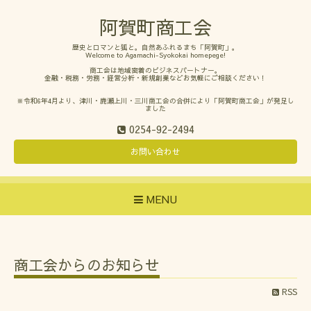
阿賀町商工会
歴史とロマンと狐と。自然あふれるまち「阿賀町」。
Welcome to Agamachi-Syokokai homepege!
商工会は地域密着のビジネスパートナー。
金融・税務・労務・経営分析・新規創業などお気軽にご相談ください！
※令和6年4月より、津川・鹿瀬上川・三川商工会の合併により「阿賀町商工会」が発足し
ました
0254-92-2494
お問い合わせ
MENU
商工会からのお知らせ
RSS