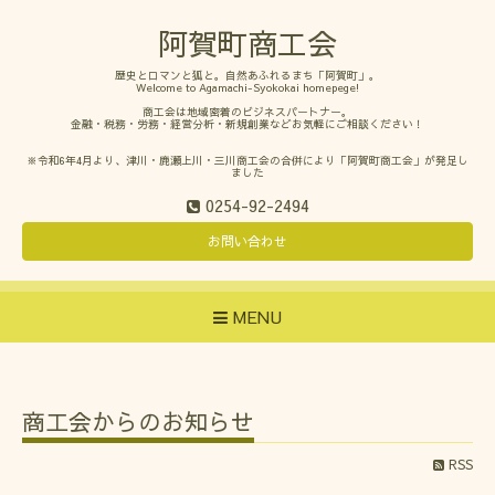
阿賀町商工会
歴史とロマンと狐と。自然あふれるまち「阿賀町」。
Welcome to Agamachi-Syokokai homepege!
商工会は地域密着のビジネスパートナー。
金融・税務・労務・経営分析・新規創業などお気軽にご相談ください！
※令和6年4月より、津川・鹿瀬上川・三川商工会の合併により「阿賀町商工会」が発足し
ました
0254-92-2494
お問い合わせ
MENU
商工会からのお知らせ
RSS