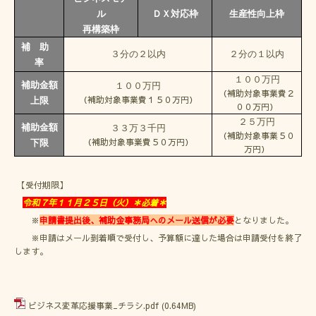
ル
ＤＸ対応枠
生産性向上枠
再構築枠
補 助
３分の２以内
２分の１以内
率
１００万円
補助金額
１００万円
（補助対象事業費２
（補助対象事業費１５０万円）
上限
００万円）
２５万円
補助金額
３３万３千円
（補助対象事業５０
（補助対象事業費５０万円）
下限
万円）
【受付期限】
令和７年１１月２５日（火）＊必着＊
※
申請書提出後、補助金事務局へのメール送信が必要
となりました。
※申請はメール到着順で受付し、予算額に達した場合は申請受付を終了
します。
ビジネス変革応援事業_チラシ.pdf
(0.64MB)