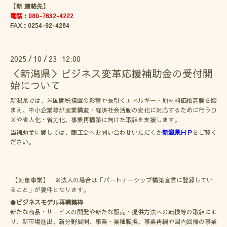
【新 連絡先】
電話：080-7632-4222
FAX：0254-92-4284
2025
10
23 12:00
/
/
＜新潟県＞ビジネス変革応援補助金の受付開
始について
新潟県では、米国関税措置の影響や長引くエネルギー・原材料価格高騰を踏
まえ、中小企業等が産業構造・経済社会活動の変化に対応するために行うＤ
Ｘや省人化・省力化、事業再構築に向けた取組を支援します。
当補助金に関しては、商工会へお問い合わせいただくか
新潟県ＨＰ
をご覧く
ださい。
【対象事業】 ※法人の場合は「パートナーシップ構築宣言に登録してい
ること」が要件となります。
●
ビジネスモデル再構築枠
新たな商品・サービスの開発や新たな販売・提供方法への転換等の取組によ
り、新市場進出、新分野展開、事業・業種転換、事業再編や国内回帰の事業