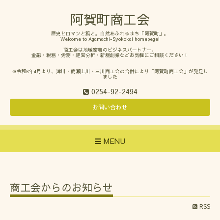
阿賀町商工会
歴史とロマンと狐と。自然あふれるまち「阿賀町」。
Welcome to Agamachi-Syokokai homepege!
商工会は地域密着のビジネスパートナー。
金融・税務・労務・経営分析・新規創業などお気軽にご相談ください！
※令和6年4月より、津川・鹿瀬上川・三川商工会の合併により「阿賀町商工会」が発足し
ました
0254-92-2494
お問い合わせ
MENU
商工会からのお知らせ
RSS