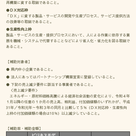
再構築に資する取組であること。
●
ＤＸ対応枠
「ＤＸ」に資する製品・サービスの開発や生産プロセス、サービス提供方法
の改善等の取組であること。
●
生産性向上枠
製品・サービスの生産・提供プロセスにおいて、人による作業に依存する業
務を機械・システムで代替することなどにより省人化・省力化を図る取組で
あること。
【補助対象者】
● 県内中小企業であること。
● 法人にあってはパートナーシップ構築宣言に登録していること。
● 下記の売上減少要件に該当する事業者であること。
＜売上減少要件＞
エネルギー・原材料価格高騰による経済社会活動の変化により、令和４年
１月以降の任意の１か月の売上高、粗利益、付加価値額のいずれかが、平成
31年／令和元年～令和３年の同月と比較して５％（ＤＸ対応枠・生産性向
上枠の付加価値額の場合は10％）以上減少していること。
【補助率・補助金額】
ビジネスモデ