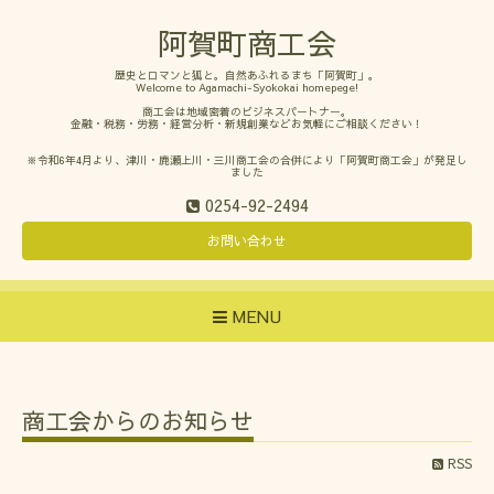
阿賀町商工会
歴史とロマンと狐と。自然あふれるまち「阿賀町」。
Welcome to Agamachi-Syokokai homepege!
商工会は地域密着のビジネスパートナー。
金融・税務・労務・経営分析・新規創業などお気軽にご相談ください！
※令和6年4月より、津川・鹿瀬上川・三川商工会の合併により「阿賀町商工会」が発足し
ました
0254-92-2494
お問い合わせ
MENU
商工会からのお知らせ
RSS