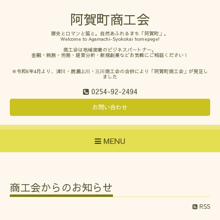
阿賀町商工会
歴史とロマンと狐と。自然あふれるまち「阿賀町」。
Welcome to Agamachi-Syokokai homepege!
商工会は地域密着のビジネスパートナー。
金融・税務・労務・経営分析・新規創業などお気軽にご相談ください！
※令和6年4月より、津川・鹿瀬上川・三川商工会の合併により「阿賀町商工会」が発足し
ました
0254-92-2494
お問い合わせ
MENU
商工会からのお知らせ
RSS