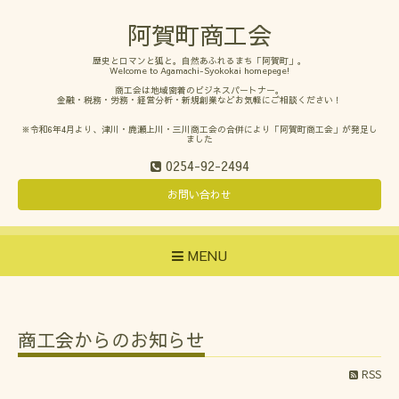
阿賀町商工会
歴史とロマンと狐と。自然あふれるまち「阿賀町」。
Welcome to Agamachi-Syokokai homepege!
商工会は地域密着のビジネスパートナー。
金融・税務・労務・経営分析・新規創業などお気軽にご相談ください！
※令和6年4月より、津川・鹿瀬上川・三川商工会の合併により「阿賀町商工会」が発足し
ました
0254-92-2494
お問い合わせ
MENU
商工会からのお知らせ
RSS