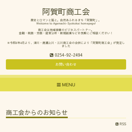
阿賀町商工会
歴史とロマンと狐と。自然あふれるまち「阿賀町」。
Welcome to Agamachi-Syokokai homepege!
商工会は地域密着のビジネスパートナー。
金融・税務・労務・経営分析・新規創業などお気軽にご相談ください！
※令和6年4月より、津川・鹿瀬上川・三川商工会の合併により「阿賀町商工会」が発足し
ました
0254-92-2494
お問い合わせ
MENU
商工会からのお知らせ
RSS