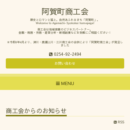
阿賀町商工会
歴史とロマンと狐と。自然あふれるまち「阿賀町」。
Welcome to Agamachi-Syokokai homepege!
商工会は地域密着のビジネスパートナー。
金融・税務・労務・経営分析・新規創業などお気軽にご相談ください！
※令和6年4月より、津川・鹿瀬上川・三川商工会の合併により「阿賀町商工会」が発足し
ました
0254-92-2494
お問い合わせ
MENU
商工会からのお知らせ
RSS