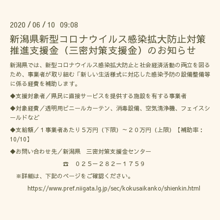
2020
06
10 09:08
/
/
新潟県新型コロナウイルス感染拡大防止対策
推進支援金（三密対策支援金）のお知らせ
新潟県では、新型コロナウイルス感染拡大防止と社会経済活動の両立を図る
ため、事業者が取り組む「新しい生活様式に対応した感染予防の設備整備等
に係る経費を補助します。
◆支援対象者／県民に直接サービスを提供する施設を有する事業者
◆対象経費／透明用ビニールカーテン、消毒設備、空気清浄機、フェイスシ
ールドなど
◆支給額／１事業者あたり５万円（下限）～２０万円（上限）【補助率：
10/10】
◆お問い合わせ先／新潟県 三密対策支援金センター
☎ ０２５－２８２－１７５９
※詳細は、下記のページをご確認ください。
https://www.pref.niigata.lg.jp/sec/kokusaikanko/shienkin.html