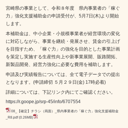
宮崎県の事業として、令和８年度 県内事業者の「稼ぐ
力」強化支援補助金の申請受付が、5月7日(木)より開始
します。
本補助金は、中小企業・小規模事業者が経営環境の変化
に対応しながら、事業を継続・発展させ、賃金の引上げ
を目指すため、「稼ぐ力」の強化を目的とした事業計画
を策定し実施する生産性向上や新事業展開、販路開拓、
新製品開発、経営力強化に必要な費用を補助します。
申請及び実績報告については、全て電子データでの提出
となります。(申請締切 ５月２９日(金) 17時必着)
詳細については、下記リンク内にてご確認ください。
https://r.goope.jp/srp-45/info/6707554
08_【確定】チラシ（両面）_県内事業者の「稼ぐ力」強化支援補助金
_R8.pdf
(0.26MB)