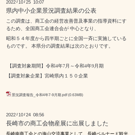
2022
10
25 10:07
/
/
県内中小企業景況調査結果の公表
この調査は、商工会の経営改善普及事業の指導資料にす
るため、全国商工会連合会が 中心となり、
昭和５４年度から四半期ごとに全国一斉に実施している
ものです。 本県分の調査結果は次のとおりです。
【調査対象期間】令和4年7月～令和4年9月期
【調査対象企業】宮崎県内１５０企業
景況調査報告_令和4年7-9月期.pdf
(0.63MB)
2022
10
24 08:56
/
/
長崎市の商工会物産展に出展しました
長崎南商工会との海山交流事業として、長崎ベルナード観光