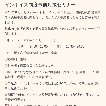
インボイス制度事前対策セミナー
2023年５月よりスタートする「インボイス制度」。消費税の課税事業
者・免税事業者に関わらず、ほとんどの事業者にとって影響が予想さ
れます。
具体的な制度内容や必要な事前準備等について説明するセミナーを開
催します。
〇日時：２０２２年１１月７日（月）
【昼】 14:00～16:00 【夜】 18:30～20:30
〇会 場：高千穂町役場４階大会議室
〇参加料：無料
〇対象者：商工会員（各先着３０名）
〇講 師：いすず税理士法人延岡事務所 所長 中村 啓利 氏（公認
会計士・税理士・中小企業診断士）
〇申込み：１１月１日までに電話またはFAX、メールで商工会までお
申し込みください。
※制度開始時にインボイス発行事業者になるには2023年３月末までの
登録が必要です。