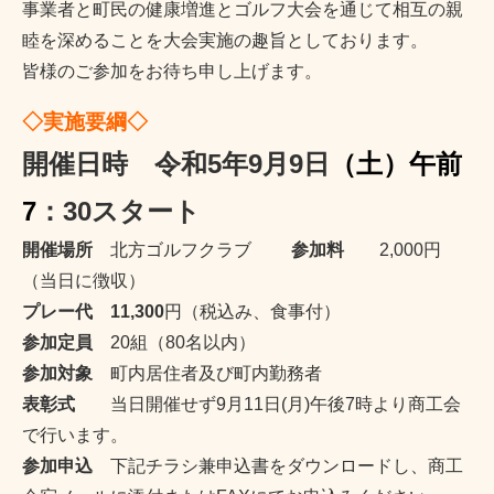
事業者と町民の健康増進とゴルフ大会を通じて相互の親
睦を深めることを大会実施の趣旨としております。
皆様のご参加をお待ち申し上げます。
◇実施要綱◇
開催日時
令和5年9月9日
（土）午前
7
：30
スタート
開催場所
北方ゴルフクラブ
参加料
2,000円
（当日に徴収）
プレー代 11,300
円（税込み、食事付）
参加定員
20組（80名以内）
参加対象
町内居住者及び町内勤務者
表彰式
当日開催せず9月11日(月)午後7時より商工会
で行います。
参加申込
下記チラシ兼申込書をダウンロードし、商工