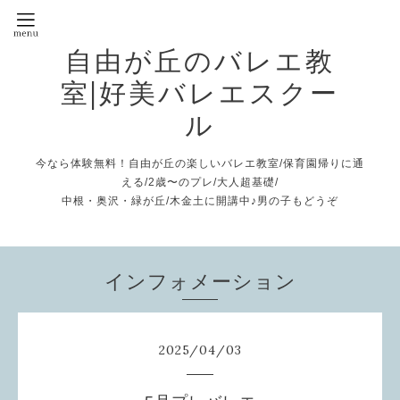
自由が丘のバレエ教
室|好美バレエスクー
ル
今なら体験無料！自由が丘の楽しいバレエ教室/保育園帰りに通
える/2歳〜のプレ/大人超基礎/
中根・奥沢・緑が丘/木金土に開講中♪男の子もどうぞ
インフォメーション
2025
/
04
/
03