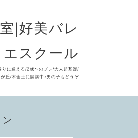
室|好美バレ
エスクール
りに通える/2歳〜のプレ/大人超基礎/
が丘/木金土に開講中♪男の子もどうぞ
ョン