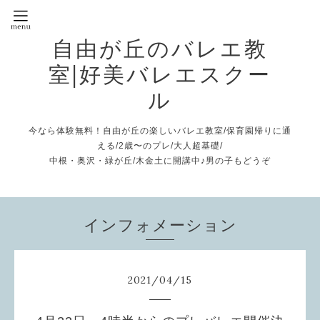
自由が丘のバレエ教
室|好美バレエスクー
ル
今なら体験無料！自由が丘の楽しいバレエ教室/保育園帰りに通
える/2歳〜のプレ/大人超基礎/
中根・奥沢・緑が丘/木金土に開講中♪男の子もどうぞ
インフォメーション
2021
/
04
/
15