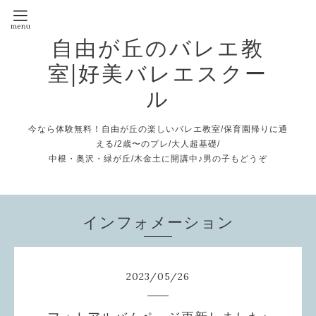
自由が丘のバレエ教
室|好美バレエスクー
ル
今なら体験無料！自由が丘の楽しいバレエ教室/保育園帰りに通
える/2歳〜のプレ/大人超基礎/
中根・奥沢・緑が丘/木金土に開講中♪男の子もどうぞ
インフォメーション
2023
/
05
/
26