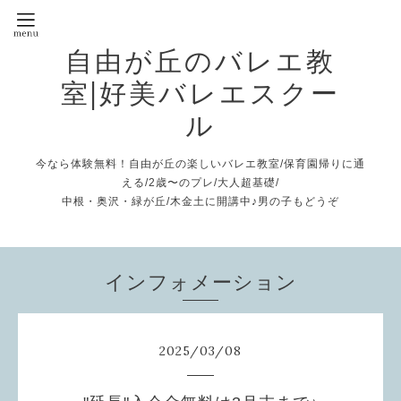
自由が丘のバレエ教
室|好美バレエスクー
ル
今なら体験無料！自由が丘の楽しいバレエ教室/保育園帰りに通
える/2歳〜のプレ/大人超基礎/
中根・奥沢・緑が丘/木金土に開講中♪男の子もどうぞ
インフォメーション
2025
/
03
/
08