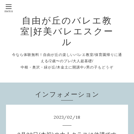
自由が丘のバレエ教
室|好美バレエスクー
ル
今なら体験無料！自由が丘の楽しいバレエ教室/保育園帰りに通
える/2歳〜のプレ/大人超基礎/
中根・奥沢・緑が丘/木金土に開講中♪男の子もどうぞ
インフォメーション
2023
/
02
/
18