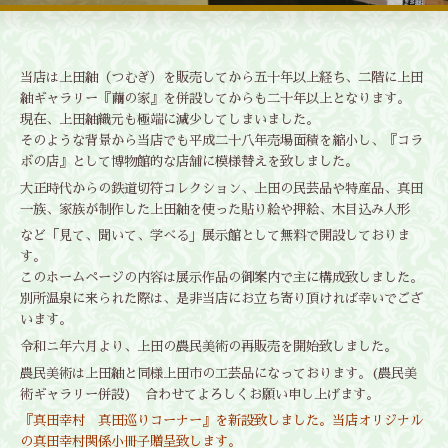
当店は上田紬（つむぎ）を販売してから五十年以上経ち、二階に上田
紬ギャラリー『繭の家』を併設してからも二十年以上となります。
現在、上田紬織元も極端に減少してしまいました。
そのような背景から当店でも平成二十八年売場面積を縮小し、『コラ
ボの店』として博物館的な店舗に模様替えを致しました。
大正時代からの鉄道切符コレクション、上田の民芸品や特産品、真田
一族、家族が制作した上田紬を使った貼り絵や押絵、木目込み人形
など「見て、聞いて、学べる」展示館として無料で開設しておりま
す。
このホームページの内容は展示作品の御案内で主に構成致しました。
別所温泉に来られた際は、是非当店にお立ち寄り頂ければ幸いでござ
います。
令和ニ年六月より、上田の農民美術の再販売を開始致しました。
農民美術は上田紬と同様上田市の工芸品になっております。(農民美
術ギャラリー併設) 合わせてよろしくお願い申し上げます。
『真田幸村 真田巡りコーナー』を新設致しました。当店オリジナル
の真田幸村関係小冊子贈呈致します。