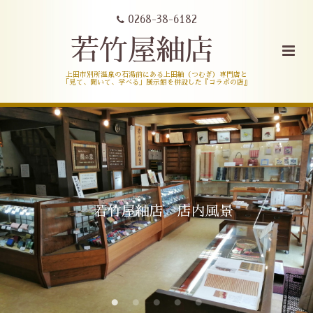
0268-38-6182
若竹屋紬店
上田市別所温泉の石湯前にある上田紬（つむぎ）専門店と
「見て、聞いて、学べる」展示館を併設した『コラボの店』
若竹屋紬店 店内風景