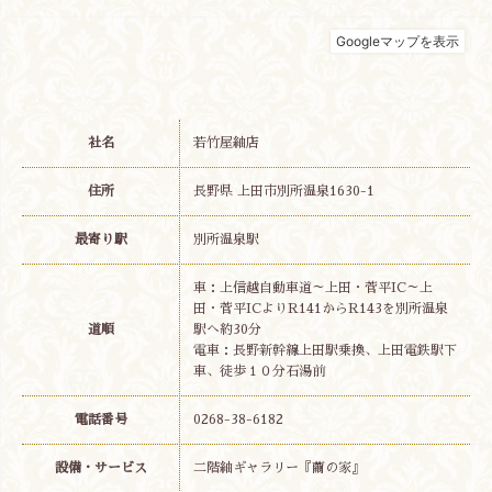
社名
若竹屋紬店
住所
長野県 上田市別所温泉1630-1
最寄り駅
別所温泉駅
車：上信越自動車道～上田・菅平IC～上
田・菅平ICよりR141からR143を別所温泉
道順
駅へ約30分
電車：長野新幹線上田駅乗換、上田電鉄駅下
車、徒歩１０分石湯前
電話番号
0268-38-6182
設備・サービス
二階紬ギャラリー『繭の家』