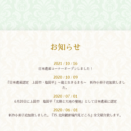
お知らせ
2021
10
16
/
/
日本遺産コーナーオープンしました！
2020
10
09
/
/
『日本遺産認定 上田市・塩田平』～龍と生きるまち～ 新作小冊子追加致しまし
た。
2020
07
01
/
/
6月20日に上田市 塩田平「太陽と大地の聖地」として日本遺産に認定
2020
06
01
/
/
新作小冊子追加致しました。『35.北向観音境内見どころ』全文紹介致します。