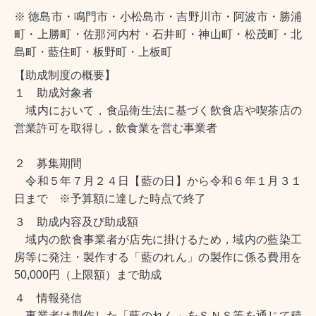
※ 徳島市・鳴門市・小松島市・吉野川市・阿波市・勝浦
町・上勝町・佐那河内村・石井町・神山町・松茂町・北
島町・藍住町・板野町・上板町
【助成制度の概要】
１ 助成対象者
域内において，食品衛生法に基づく飲食店や喫茶店の
営業許可を取得し，飲食業を営む事業者
２ 募集期間
令和５年７月２４日【藍の日】から令和６年１月３１
日まで ※予算額に達した時点で終了
３ 助成内容及び助成額
域内の飲食事業者が店先に掛けるため，域内の藍染工
房等に発注・製作する「藍のれん」の製作に係る費用を
50,000円（上限額）まで助成
４ 情報発信
事業者は製作した「藍のれん」をＳＮＳ等を通じて積