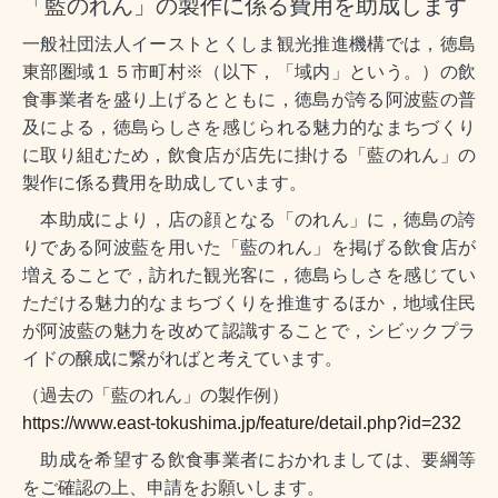
「藍のれん」の製作に係る費用を助成します
一般社団法人イーストとくしま観光推進機構では，徳島
東部圏域１５市町村※（以下，「域内」という。）の飲
食事業者を盛り上げるとともに，徳島が誇る阿波藍の普
及による，徳島らしさを感じられる魅力的なまちづくり
に取り組むため，飲食店が店先に掛ける「藍のれん」の
製作に係る費用を助成しています。
本助成により，店の顔となる「のれん」に，徳島の誇
りである阿波藍を用いた「藍のれん」を掲げる飲食店が
増えることで，訪れた観光客に，徳島らしさを感じてい
ただける魅力的なまちづくりを推進するほか，地域住民
が阿波藍の魅力を改めて認識することで，シビックプラ
イドの醸成に繋がればと考えています。
（過去の「藍のれん」の製作例）
https://www.east-tokushima.jp/feature/detail.php?id=232
助成を希望する飲食事業者におかれましては、要綱等
をご確認の上、申請をお願いします。