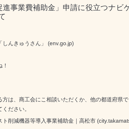
促進事業費補助金」申請に役立つナビ
て
ゅうさん」 (env.go.jp)
ね！
る方は、商工会にこ相談いただくか、他の都道府県で
てください。
器等導入事業補助金｜高松市 (city.takamatsu.k