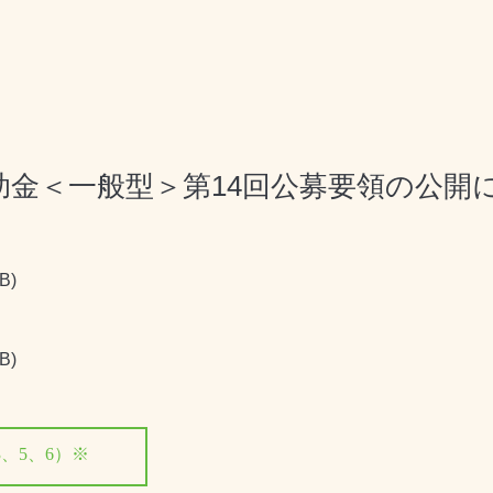
助金＜一般型＞第14回公募要領の公開
B)
B)
、5、6）※