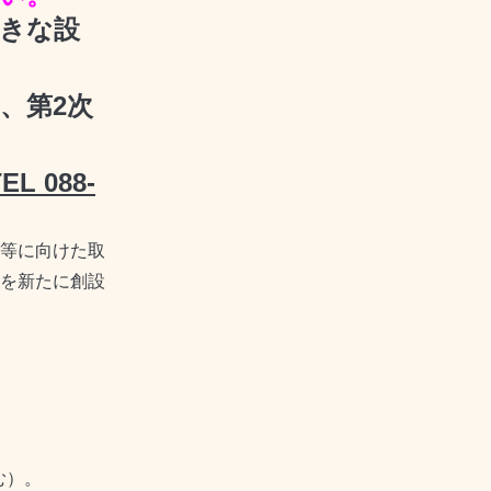
向きな設
、第2次
088-
等に向けた取
を新たに創設
む）。