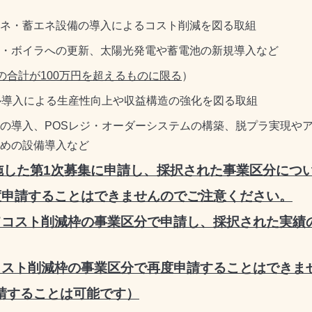
ネ・蓄エネ設備の導入によるコスト削減を図る取組
・ボイラへの更新、太陽光発電や蓄電池の新規導入など
の合計が100万円を超えるものに限る
）
ル導入による生産性向上や収益構造の強化を図る取組
の導入、POSレジ・オーダーシステムの構築、脱プラ実現や
めの設備導入など
施した第1次募集に申請し、採択された事業区分につ
度申請することはできませんのでご注意ください。
てコスト削減枠の事業区分で申請し、採択された実績
コスト削減枠の事業区分で再度申請することはできま
請することは可能です）