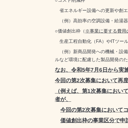
○コスト削減枠
省エネルギー設備への更新や創エ
（例）高効率の空調設備・給湯器
○価値創出枠（
※事業に要する費用
生産工程自動化（FA）やITツー
（例）新商品開発への機械・設備
ルなど環境に配慮した製品開発のた
なお、令和5年7月6日から実
今回の第2次募集において再
（例えば、第1次募集におい
者が、
今回の第2次募集において
価値創出枠の事業区分で申