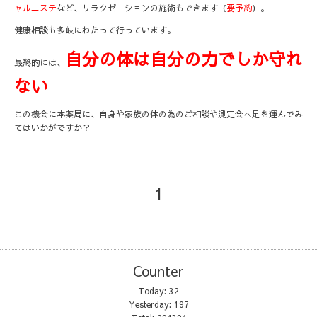
ャルエステ
など、リラクゼ－ションの施術もできます（
要予約
）。
健康相談も多岐にわたって行っています。
自分の体は自分の力でしか守れ
最終的には、
ない
この機会に本薬局に、自身や家族の体の為のご相談や測定会へ足を運んでみ
てはいかがですか？
1
Counter
Today:
32
Yesterday:
197