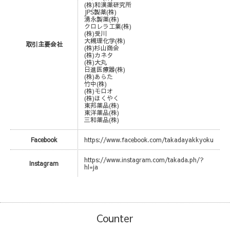
(株)和漢薬研究所
JPS製薬(株)
湧永製薬(株)
クロレラ工業(株)
(株)受川
大槻理化学(株)
取引主要会社
(株)杉山商会
(株)カネタ
(株)大丸
日進医療器(株)
(株)あらた
竹中(株)
(株)モロオ
(株)ほくやく
東邦薬品(株)
東洋薬品(株)
三和薬品(株)
Facebook
https://www.facebook.com/takadayakkyoku
https://www.instagram.com/takada.ph/?
Instagram
hl=ja
Counter