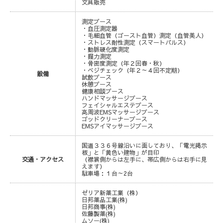
文具販売
測定ブース
・血圧測定器
・毛細血管（ゴースト血管）測定（血管美人）
・ストレス耐性測定（スマートパルス）
・動脈硬化度測定
・握力測定
・骨密度測定（年２回春・秋）
・ベジチェック（年２～４回不定期）
設備
試飲ブース
休憩ブース
健康相談ブース
ハンドマッサージブース
フェイシャルエステブース
高周波EMSマッサージブース
ゴッドクリーナーブース
EMSアイマッサージブース
国道３３６号線沿いに面しており、「電光掲示
板」と「黄色い建物」が目印
交通・アクセス
（襟裳側からは左手に、帯広側からは右手に見
えます）
駐車場：１台～2台
ゼリア新薬工業（株）
日邦薬品工業(株)
日邦商事(株)
佐藤製薬(株)
ムソー(株)