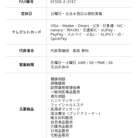
FAX番号
01558-2-2167
定休日
日曜日・元旦※祝日は原則営業
VISA・Master・Diners・JCB・日専連・NC・
nanaco・WAON・交通系IC・AUPay・
クレジットカード
PayPay・メルペイ・ｄ払い・ALIPAY・iD・
QuickPay
代表者名
代表取締役 髙坂 泰知
月曜日～土曜日 AM8：00～PM8：00
営業時間
元旦お休み
健康相談
保険調剤
訪問薬剤管理指導
一般用医薬品販売
漢方相談
ハンドマッサージ
フェイシャルエステ
主要商品
高周波マッサージ
温浴療法（ゴッドクリーナー）
衛生材料販売
自然食品販売
介護用品販売
日用品販売
化粧品販売