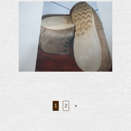
1
2
»