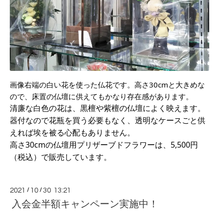
画像右端の白い花を使った仏花です。高さ30cmと大きめな
ので、床置の仏壇に供えてもかなり存在感があります。
清廉な白色の花は、黒檀や紫檀の仏壇によく映えます。
器付なので花瓶を買う必要もなく、透明なケースごと供
えれば埃を被る心配もありません。
高さ30cmの仏壇用プリザーブドフラワーは、5,500円
（税込）で販売しています。
2021
/
10
/
30 13:21
入会金半額キャンペーン実施中！