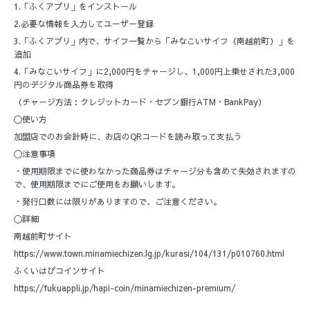
1.「ふくアプリ」をインストール
2.必要な情報を入力してユーザー登録
3.「ふくアプリ」内で、サイフ一覧から「みなこいサイフ（南越前町）」を
追加
4.「みなこいサイフ」に2,000円をチャージし、1,000円上乗せされた3,000
円のデジタル商品券を取得
（チャージ方法：クレジットカード・セブン銀行ATM・BankPay）
〇使い方
加盟店でのお会計時に、お店のQRコードを読み取って支払う
〇注意事項
・使用期限までに使わなかった商品券はチャージ分も含めて失効されますの
で、使用期限までにご使用をお願いします。
・発行口数には限りがありますので、ご注意ください。
〇詳細
南越前町サイト
https://www.town.minamiechizen.lg.jp/kurasi/104/131/p010760.html
ふくいはぴコインサイト
https://fukuappli.jp/hapi-coin/minamiechizen-premium/