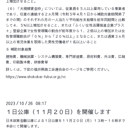
上増加させること。
（６）「大規模賃金枠」については、従業員を５人以上雇用している事業者
であり、任意の連続する２ヵ月間（令和５年４月１日から補助対象期間終了
までの間）のそれぞれの月の一人当たり平均給与支給額を前年同期間と比較
して４．５%以上増加させること、または「ふくい女性活躍推進企業プラス
＋」登録企業で女性管理職の割合が前年度から１．２倍以上の増加または女
性管理職割合が「０％」から「２０％以上」となること、または通算３ヵ月
以上の育児休業を取得した男性労働者が１名以上いること
６ 補助対象経費
建物費、機械装置・システム構築費、専門家経費、原材料費、外注費、広報
費、印刷製本費、研修費等
詳しくは、下記の福井県商工会連合会のページをご参照ください。
https://www.shokokai-fukui.or.jp/vc
2023
10
26 08:17
/
/
１日公庫（１１月２０日）を開催します
日本政策金融公庫による１日公庫を１１月２０日（月）１３時～１６時まで
本会にて開催します。