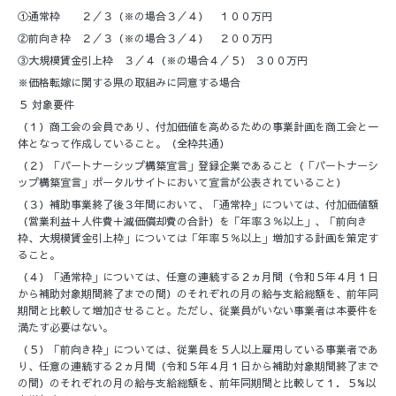
①通常枠 ２／３（※の場合３／４） １００万円
②前向き枠 ２／３（※の場合３／４） ２００万円
③大規模賃金引上枠 ３／４（※の場合４／５） ３００万円
※価格転嫁に関する県の取組みに同意する場合
５ 対象要件
（１）商工会の会員であり、付加価値を高めるための事業計画を商工会と一
体となって作成していること。（全枠共通）
（２）「パートナーシップ構築宣言」登録企業であること（「パートナーシ
ップ構築宣言」ポータルサイトにおいて宣言が公表されていること）
（３）補助事業終了後３年間において、「通常枠」については、付加価値額
（営業利益＋人件費＋減価償却費の合計）を「年率３％以上」、「前向き
枠、大規模賃金引上枠」については「年率５％以上」増加する計画を策定す
ること。
（４）「通常枠」については、任意の連続する２ヵ月間（令和５年４月１日
から補助対象期間終了までの間）のそれぞれの月の給与支給総額を、前年同
期間と比較して増加させること。ただし、従業員がいない事業者は本要件を
満たす必要はない。
（５）「前向き枠」については、従業員を５人以上雇用している事業者であ
り、任意の連続する２ヵ月間（令和５年４月１日から補助対象期間終了まで
の間）のそれぞれの月の給与支給総額を、前年同期間と比較して１．５%以