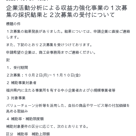
企業活動分析による収益力強化事業の１次募
集の採択結果と２次募集の受付について
標題の件
１次募集の結果発表がありました。結果については、申請企業に直接ご連絡
します。
また、下記のとおり２次募集を受けつけております。
申請希望の企業は、商工会事務局までご連絡ください。
記
１．受付期間
２次募集：１０月２日(月)～１１月１０日(金）
２ 補助事業対象者
福井県内に主たる事業所を有する中小企業者および小規模事業者等
３ 対象事業
バリューチェーン分析等を活用した、自社の商品やサービス等の付加価値を
高める取組み
４ 補助率・補助限度額
補助対象要件の区分に応じて、次のとおりとする。
区分 補助率 補助上限額