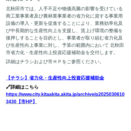
北秋田市では、人手不足や物価高騰の影響
を受けている
商工業事業者及び農林業事業者の
省力化に資する事業用
設備の導入・更新を促進
することにより、
業務効率化及
び中長期的な生産性向上を支援
し、
賃上げ環境の整備を
後押し
することを目的とし、事業者が取り組む省力化及
び生産性向上事業に対し、予算の範囲内において 北秋田
市省力化・生産性向上投資応援補助金を交付します。
詳細はチラシおよび市ＨＰをご参照ください。
【チラシ】省力化・生産性向上投資応援補助金
🔗詳細はこちら
https://www.city.kitaakita.akita.jp/archive/p2025030610
3430【市HP】