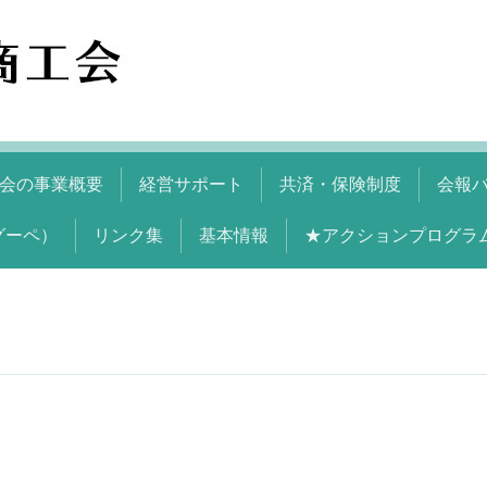
会の事業概要
経営サポート
共済・保険制度
会報
グーペ）
リンク集
基本情報
★アクションプログラ