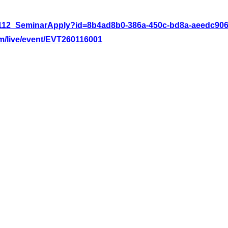
jp/w112_SeminarApply?id=8b4ad8b0-386a-450c-bd8a-aeedc90
om/live/event/EVT260116001