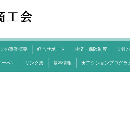
会の事業概要
経営サポート
共済・保険制度
会報
グーペ）
リンク集
基本情報
★アクションプログラ